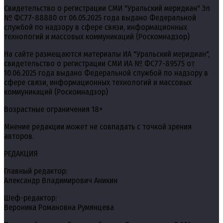
Свидетельство о регистрации СМИ "Уральский меридиан" Эл
№ ФС77-88880 от 06.05.2025 года выдано Федеральной
службой по надзору в сфере связи, информационных
технологий и массовых коммуникаций (Роскомнадзор)
На сайте размещаются материалы ИА "Уральский меридиан",
свидетельство о регистрации СМИ ИА № ФС77-89575 от
10.06.2025 года выдано Федеральной службой по надзору в
сфере связи, информационных технологий и массовых
коммуникаций (Роскомнадзор)
Возрастные ограничения 18+
Мнение редакции может не совпадать с точкой зрения
авторов.
РЕДАКЦИЯ
Главный редактор:
Александр Владимирович Аникин
Шеф-редактор:
Вероника Романовна Румянцева