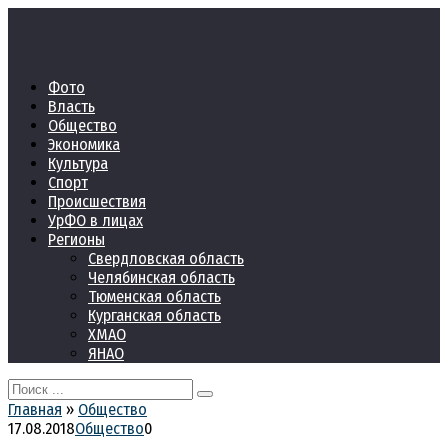
Перейти
к
контенту
Фото
Власть
Общество
Экономика
Культура
Спорт
Происшествия
УрФО в лицах
Регионы
Свердловская область
Челябинская область
Тюменская область
Курганская область
ХМАО
ЯНАО
Search
for:
Главная
»
Общество
17.08.2018
Общество
0