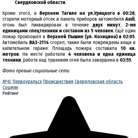
Свердловской области
.
Кроме этого, в
Верхнем Тагиле на ул.Урицкого в 00:28
,
сгорели моторный отсек и панель приборов автомобиля
Audi
,
огонь был ликвидирован в течение
двух минут
,
2-мя
единицами спецтехники и составом из 5 человек
. Ещё один
пожар произошёл в
Верхней Пышме (ул. Козицина) в 02:05
.
Автомобиль
ВАЗ-2114
сгорел, также были повреждены вещи в
капитальном гараже. Площадь пожара составила
10 кв.
метров
. На месте работали
4 человека и одна единица
техники
, работа над тушением огня была завершена в
03:55
.
Фото превью социальные сети
МЧС
Первоуральск
Происшествия
Свердловская область
Социум
Рейтинг