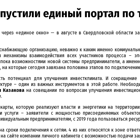
апустили единый портал по
м через «единое окно» — в августе в Свердловской области з
оснабжающую организацию, неважно к каким именно коммунальн
ы механизмы взаимодействия всех участников процесса – эл
пока возможностями новой системы предприниматели, а именно
, на которые сегодня завязана половина этапов по подключению
ть потенциал для улучшения инвестклимата. И сокращение 
ктуре – один из важных инструментов в этой работе. Необходи
я Казакова
на совещании по вопросам улучшения инвестицион
.
карты, которую реализуют власти и энергетики на территори
и услуги – заявители с мощностью присоединяемых объектов
дивидуальным предпринимателям, с 2019 года пользоваться ресу
а сроки подключения к сетям. 4 из них относятся к зоне ответ
е на сайте компании личного кабинета с возможностью подачи за