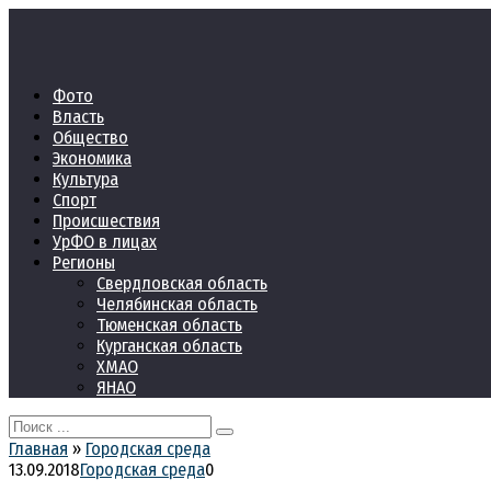
Перейти
к
контенту
Фото
Власть
Общество
Экономика
Культура
Спорт
Происшествия
УрФО в лицах
Регионы
Свердловская область
Челябинская область
Тюменская область
Курганская область
ХМАО
ЯНАО
Search
for:
Главная
»
Городская среда
13.09.2018
Городская среда
0