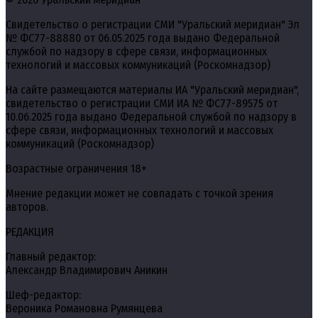
Свидетельство о регистрации СМИ "Уральский меридиан" Эл
№ ФС77-88880 от 06.05.2025 года выдано Федеральной
службой по надзору в сфере связи, информационных
технологий и массовых коммуникаций (Роскомнадзор)
На сайте размещаются материалы ИА "Уральский меридиан",
свидетельство о регистрации СМИ ИА № ФС77-89575 от
10.06.2025 года выдано Федеральной службой по надзору в
сфере связи, информационных технологий и массовых
коммуникаций (Роскомнадзор)
Возрастные ограничения 18+
Мнение редакции может не совпадать с точкой зрения
авторов.
РЕДАКЦИЯ
Главный редактор:
Александр Владимирович Аникин
Шеф-редактор:
Вероника Романовна Румянцева