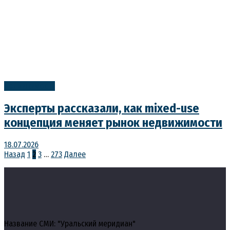
Недвижимость
Эксперты рассказали, как mixed-use
концепция меняет рынок недвижимости
18.07.2026
Пагинация
Назад
1
2
3
…
273
Далее
записей
Название СМИ: "Уральский меридиан"