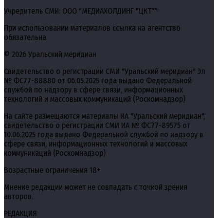
Учредитель СМИ: ООО "МЕДИАХОЛДИНГ "ЦКТ""
При использовании материалов ссылка на агентство
обязательна
© 2026 Уральский меридиан
Свидетельство о регистрации СМИ "Уральский меридиан" Эл
№ ФС77-88880 от 06.05.2025 года выдано Федеральной
службой по надзору в сфере связи, информационных
технологий и массовых коммуникаций (Роскомнадзор)
На сайте размещаются материалы ИА "Уральский меридиан",
свидетельство о регистрации СМИ ИА № ФС77-89575 от
10.06.2025 года выдано Федеральной службой по надзору в
сфере связи, информационных технологий и массовых
коммуникаций (Роскомнадзор)
Возрастные ограничения 18+
Мнение редакции может не совпадать с точкой зрения
авторов.
РЕДАКЦИЯ