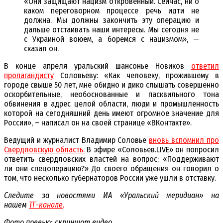
«Они защищают нацизм откровенный. Сейчас, ни о
каком переговорном процессе речь идти не
должна. Мы должны закончить эту операцию и
дальше отстаивать наши интересы. Мы сегодня не
с Украиной воюем, а боремся с нацизмом», —
сказал он.
В конце апреля уральский шансонье Новиков
ответил
пропагандисту
Соловьёву: «Как человеку, прожившему в
городе свыше 50 лет, мне обидно и дико слышать совершенно
оскорбительные, необоснованные и пасквильного тона
обвинения в адрес целой области, люди и промышленность
которой на сегодняшний день имеют огромное значение для
России», – написал он на своей странице «ВКонтакте».
Ведущий и журналист Владимир Соловье
вновь вспомнил про
Свердловскую область.
В эфире «Соловьев.LIVE» он попросил
ответить свердловских властей на вопрос: «Поддерживают
ли они спецоперацию?» До своего обращения он говорил о
том, что несколько губернаторов России уже ушли в отставку.
Следите за новостями ИА «Уральский меридиан» на
нашем
ТГ-канале
.
Фото превью: скриншот видео