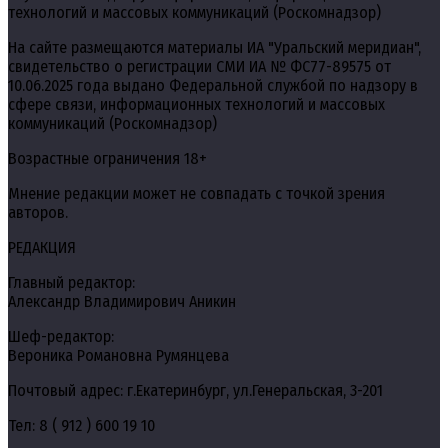
технологий и массовых коммуникаций (Роскомнадзор)
На сайте размещаются материалы ИА "Уральский меридиан",
свидетельство о регистрации СМИ ИА № ФС77-89575 от
10.06.2025 года выдано Федеральной службой по надзору в
сфере связи, информационных технологий и массовых
коммуникаций (Роскомнадзор)
Возрастные ограничения 18+
Мнение редакции может не совпадать с точкой зрения
авторов.
РЕДАКЦИЯ
Главный редактор:
Александр Владимирович Аникин
Шеф-редактор:
Вероника Романовна Румянцева
Почтовый адрес: г.Екатеринбург, ул.Генеральская, 3-201
Тел: 8 ( 912 ) 600 19 10