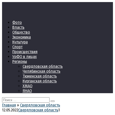
Перейти
к
контенту
Фото
Власть
Общество
Экономика
Культура
Спорт
Происшествия
УрФО в лицах
Регионы
Свердловская область
Челябинская область
Тюменская область
Курганская область
ХМАО
ЯНАО
Search
for:
Главная
»
Свердловская область
12.05.2022
Свердловская область
1