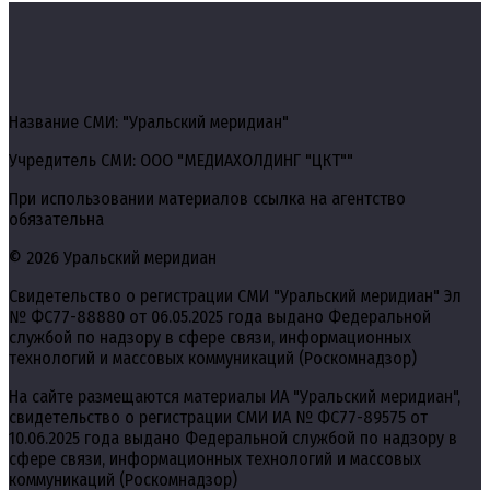
Название СМИ: "Уральский меридиан"
Учредитель СМИ: ООО "МЕДИАХОЛДИНГ "ЦКТ""
При использовании материалов ссылка на агентство
обязательна
© 2026 Уральский меридиан
Свидетельство о регистрации СМИ "Уральский меридиан" Эл
№ ФС77-88880 от 06.05.2025 года выдано Федеральной
службой по надзору в сфере связи, информационных
технологий и массовых коммуникаций (Роскомнадзор)
На сайте размещаются материалы ИА "Уральский меридиан",
свидетельство о регистрации СМИ ИА № ФС77-89575 от
10.06.2025 года выдано Федеральной службой по надзору в
сфере связи, информационных технологий и массовых
коммуникаций (Роскомнадзор)