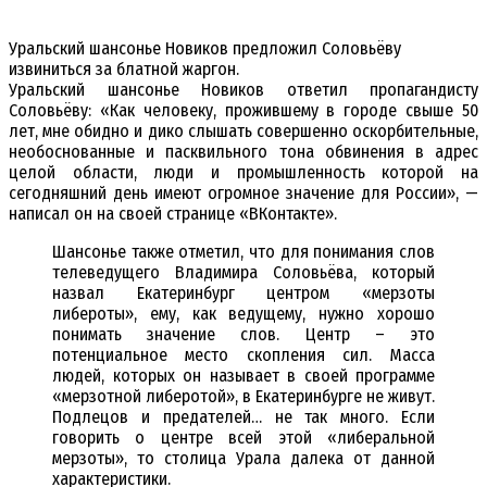
Уральский шансонье Новиков предложил Соловьёву
извиниться за блатной жаргон.
Уральский шансонье Новиков ответил пропагандисту
Соловьёву:
«Как человеку, прожившему в городе свыше 50
лет, мне обидно и дико слышать совершенно оскорбительные,
необоснованные и пасквильного тона обвинения в адрес
целой области, люди и промышленность которой на
сегодняшний день имеют огромное значение для России», —
написал он на своей странице «ВКонтакте».
Шансонье также отметил, что для понимания слов
телеведущего Владимира Соловьёва, который
назвал Екатеринбург центром «мерзоты
либероты», ему, как ведущему, нужно хорошо
понимать значение слов. Центр – это
потенциальное место скопления сил. Масса
людей, которых он называет в своей программе
«мерзотной либеротой», в Екатеринбурге не живут.
Подлецов и предателей… не так много. Если
говорить о центре всей этой «либеральной
мерзоты», то столица Урала далека от данной
характеристики.