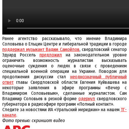
Ранее агентство рассказывало, что мнение Владимира
Соловьева о Ельцин Центре и либеральной традиции в городе
поддержал музыкант Вадим Самойлов
, свердловский сенатор
Эдуард Россель
предложил
на законодательном уровне
ограничить возможность журналистам высказывать
оценочные суждения о людях в связи с проведением
специальной военной операции на Украине. Поводом для
продолжения дискуссии стал
неоднозначный публичный
ответ
главы Свердловской области Евгения Куйвашева на
некоторые заявления в эфире программы
«
Вечер с
Владимиром Соловьевым
»
, сделанные журналистом. Сам
Владимир Соловьев в резкой форме
одернул
свердловского
губернатора в радиоэфире программ
«
Полный контакт
»
.
Следите за новостями ИА «Уральский меридиан» на нашем
ТГ-
канале
.
Фото превью: скриншот видео