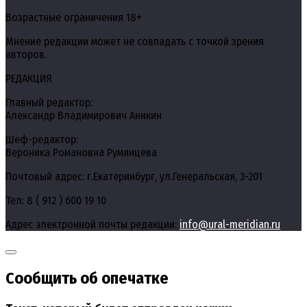
Возрастные ограничения 18+
Мнение редакции может не совпадать с точкой зрения
авторов.
РЕДАКЦИЯ
Главный редактор:
Александр Владимирович Аникин
Шеф-редактор:
Вероника Романовна Румянцева
Почтовый адрес: г.Екатеринбург, ул.Генеральская, 3-201
Тел: 8 ( 912 ) 600 19 10
Адрес электронной почты редакции:
info@ural-meridian.ru
Сообщить об опечатке