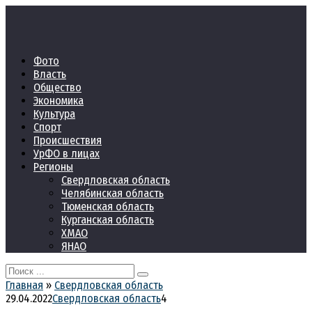
Перейти
к
контенту
Фото
Власть
Общество
Экономика
Культура
Спорт
Происшествия
УрФО в лицах
Регионы
Свердловская область
Челябинская область
Тюменская область
Курганская область
ХМАО
ЯНАО
Search
for:
Главная
»
Свердловская область
29.04.2022
Свердловская область
4