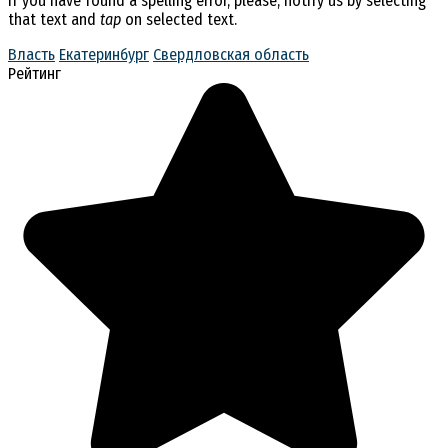
If you have found a spelling error, please, notify us by selecting
that text and
tap
on selected text.
Власть
Екатеринбург
Свердловская область
Рейтинг