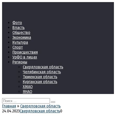
Перейти
к
контенту
Фото
Власть
Общество
Экономика
Культура
Спорт
Происшествия
УрФО в лицах
Регионы
Свердловская область
Челябинская область
Тюменская область
Курганская область
ХМАО
ЯНАО
Search
for:
Главная
»
Свердловская область
24.04.2023
Свердловская область
0