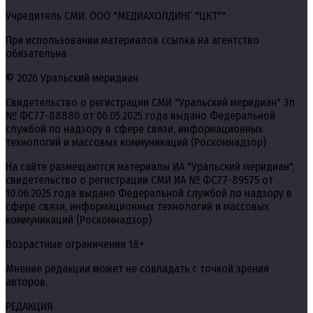
Учредитель СМИ: ООО "МЕДИАХОЛДИНГ "ЦКТ""
При использовании материалов ссылка на агентство
обязательна
© 2026 Уральский меридиан
Свидетельство о регистрации СМИ "Уральский меридиан" Эл
№ ФС77-88880 от 06.05.2025 года выдано Федеральной
службой по надзору в сфере связи, информационных
технологий и массовых коммуникаций (Роскомнадзор)
На сайте размещаются материалы ИА "Уральский меридиан",
свидетельство о регистрации СМИ ИА № ФС77-89575 от
10.06.2025 года выдано Федеральной службой по надзору в
сфере связи, информационных технологий и массовых
коммуникаций (Роскомнадзор)
Возрастные ограничения 18+
Мнение редакции может не совпадать с точкой зрения
авторов.
РЕДАКЦИЯ