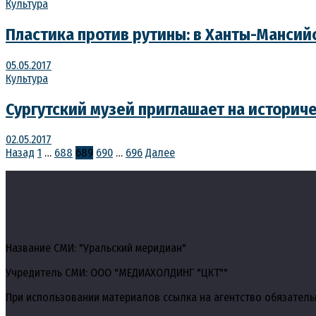
Культура
Пластика против рутины: в Ханты-Мансий
05.05.2017
Культура
Сургутский музей приглашает на историч
02.05.2017
Пагинация
Назад
1
…
688
689
690
…
696
Далее
записей
Название СМИ: "Уральский меридиан"
Учредитель СМИ: ООО "МЕДИАХОЛДИНГ "ЦКТ""
При использовании материалов ссылка на агентство обязатель