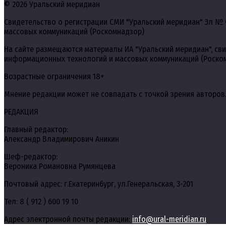
© 2026 Уральский меридиан
Свидетельство о регистрации СМИ "Уральский меридиан" Эл № 
массовых коммуникаций (Роскомнадзор)
На сайте размещаются материалы ИА "Уральский меридиан", св
информационных технологий и массовых коммуникаций (Роско
Возрастные ограничения 18+
Мнение редакции может не совпадать с точкой зрения авторов
РЕДАКЦИЯ
Главный редактор:
Александр Владимирович Аникин
Шеф-редактор:
Вероника Романовна Румянцева
Почтовый адрес: г.Екатеринбург, ул.Генеральская, 3-201
Тел: 8 ( 912 ) 600 19 10
Адрес электронной почты редакции:
info@ural-meridian.ru