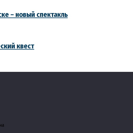
ске – новый спектакль
еский квест
на