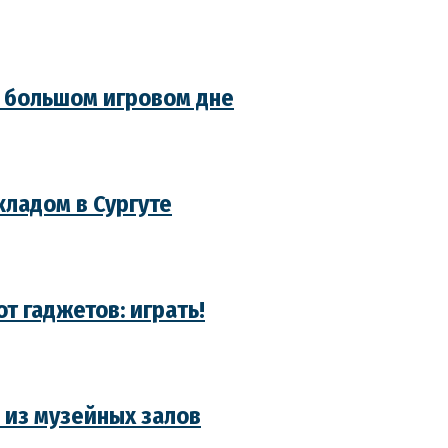
в большом игровом дне
кладом в Сургуте
т гаджетов: играть!
 из музейных залов