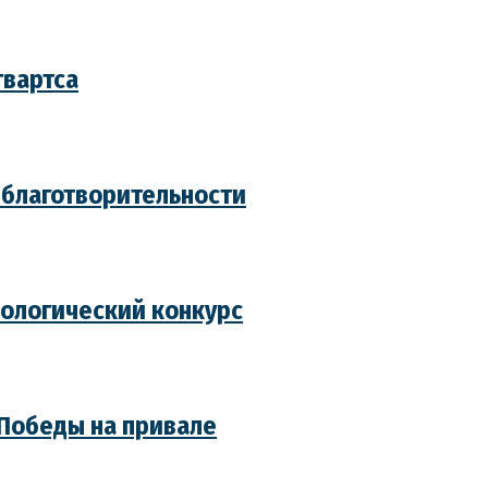
гвартса
 благотворительности
кологический конкурс
Победы на привале