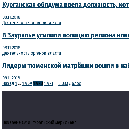
Курганская облдума ввела должность, ко
08.11.2018
Деятельность органов власти
В Зауралье усилили полицию региона но
08.11.2018
Деятельность органов власти
Лидеры тюменской матрёшки вошли в на
06.11.2018
Пагинация
Назад
1
…
1 969
1 970
1 971
…
2 033
Далее
записей
Название СМИ: "Уральский меридиан"