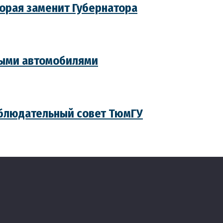
торая заменит Губернатора
выми автомобилями
блюдательный совет ТюмГУ