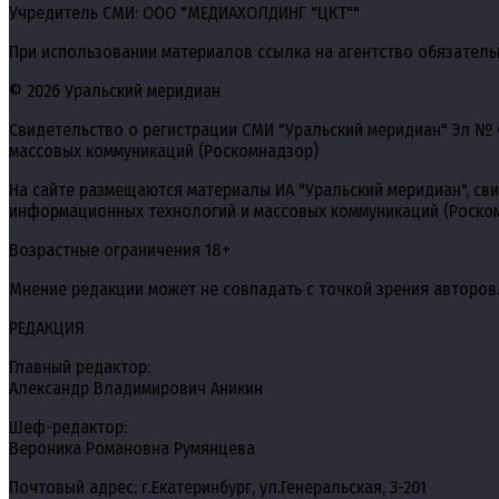
Учредитель СМИ: ООО "МЕДИАХОЛДИНГ "ЦКТ""
При использовании материалов ссылка на агентство обязатель
© 2026 Уральский меридиан
Свидетельство о регистрации СМИ "Уральский меридиан" Эл № 
массовых коммуникаций (Роскомнадзор)
На сайте размещаются материалы ИА "Уральский меридиан", св
информационных технологий и массовых коммуникаций (Роско
Возрастные ограничения 18+
Мнение редакции может не совпадать с точкой зрения авторов
РЕДАКЦИЯ
Главный редактор:
Александр Владимирович Аникин
Шеф-редактор:
Вероника Романовна Румянцева
Почтовый адрес: г.Екатеринбург, ул.Генеральская, 3-201