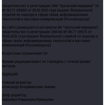
Свидетельство о регистрации СМИ "Уральский меридиан" Эл
№ ФС77-88880 от 06.05.2025 года выдано Федеральной
службой по надзору в сфере связи, информационных
технологий и массовых коммуникаций (Роскомнадзор)
На сайте размещаются материалы ИА "Уральский меридиан",
свидетельство о регистрации СМИ ИА № ФС77-89575 от
10.06.2025 года выдано Федеральной службой по надзору в
сфере связи, информационных технологий и массовых
коммуникаций (Роскомнадзор)
Возрастные ограничения 18+
Мнение редакции может не совпадать с точкой зрения
авторов.
РЕДАКЦИЯ
Главный редактор:
Александр Владимирович Аникин
Шеф-редактор:
Вероника Романовна Румянцева