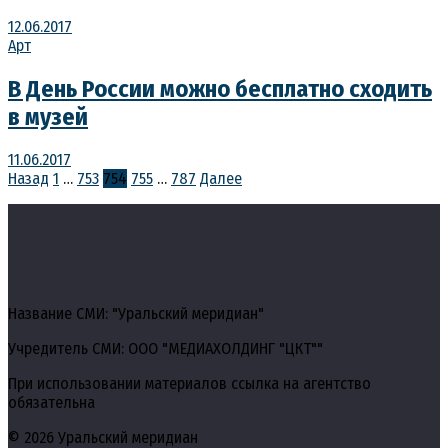
12.06.2017
Арт
В День России можно бесплатно сходить
в музей
11.06.2017
Пагинация
Назад
1
…
753
754
755
…
787
Далее
записей
Название СМИ: "Уральский меридиан"
Учредитель СМИ: ООО "МЕДИАХОЛДИНГ "ЦКТ""
При использовании материалов ссылка на агентство
обязательна
© 2026 Уральский меридиан